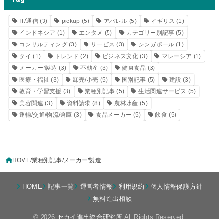
IT/通信
(3)
pickup
(5)
アパレル
(5)
イギリス
(1)
インドネシア
(1)
エンタメ
(5)
カテゴリー別記事
(5)
コンサルティング
(3)
サービス
(3)
シンガポール
(1)
タイ
(1)
トレンド
(2)
ビジネス文化
(3)
マレーシア
(1)
メーカー/製造
(3)
不動産
(3)
健康食品
(3)
医療・福祉
(3)
卸売/小売
(5)
国別記事
(5)
建設
(3)
教育・学習支援
(3)
業種別記事
(5)
生活関連サービス
(5)
美容関連
(3)
資料請求
(8)
農林水産
(5)
運輸/交通/物流/倉庫
(3)
食品メーカー
(5)
飲食
(5)
HOME
業種別記事
メーカー/製造
HOME
記事一覧
運営者情報
利用規約
個人情報保護方針
無料進出相談
© 2026
セカイ進出総合研究所
All Rights Reserved.