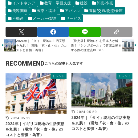
インドネシア
教育・学習支援
建設
卸売/小売
美容関連
医療・福祉
アパレル
運輸/交通/物流/倉庫
不動産
メーカー/製造
サービス
2024年｜「タイ」現地の生活実態
【決定版】現地に住む日本人が解
を丸肌！（現地「衣・食・住」のコ
説！「シンガポール」で営業活動を
ストと習慣・為替）
する際の注意点BEST5
RECOMMEND
トレンド
トレンド
2024.05.29
2024年｜「タイ」現地の生活実態
2024.05.29
を丸肌！（現地「衣・食・住」の
2024年｜イギリス現地の生活実態
コストと習慣・為替）
を丸肌！（現地「衣・食・住」の
コストと習慣・為替）