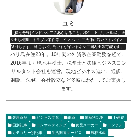
ユミ
[得意分野]インドネシアのあらゆること。移住、ビザ、不動産、送
り出し機関、トラブル案件等、インドネシア法律に沿いアドバイス、
遂行します。拠点はバリ島ですがインドネシア国内出張可能です。
バリ島在住23年。10年間の外資系企業勤務を経て、
2016年より現地弁護士、税理士と法律ビジネスコン
サルタント会社を運営。現地ビジネス進出、通訳、
翻訳、法務、会社設立など多岐にわたってご支援し
ます。
健康食品
ビジネス文化
飲食
業種別記事
IT/通信
国別記事
コンサルティング
食品メーカー
エンタメ
カテゴリー別記事
生活関連サービス
農林水産