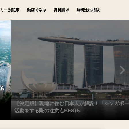
ゴリー別記事
動画で学ぶ
資料請求
無料進出相談
ス文化
ド
象
化
業
【決定版】現地に住む日本人が解説！「シンガポー
活動をする際の注意点BEST5