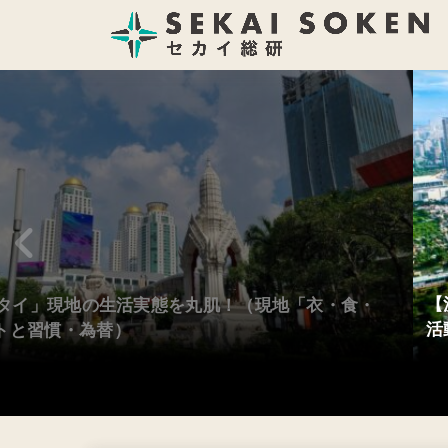
【
｜「タイ」現地の生活実態を丸肌！（現地「衣・食・
活
トと習慣・為替）