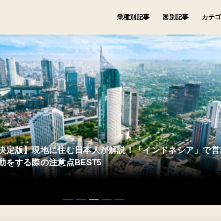
業種別記事
国別記事
カテ
卸売/小売
メーカー/製造
食品メーカー
健康食品
美容関連
アパレル
飲食
エンタメ
農林水産
建設
運輸/交通/物流/倉庫
不動産
コンサルティング
生活関連サービス
教育・学習支援
医療・福祉
サービス
IT/通信
アメリカ
イギリス
フランス
タイ
シンガポール
インドネシア
ベトナム
マレーシア
フィリピン
カンボジア
ミャンマー
モンゴル
中国
台湾
韓国
インド
バングラデシュ
スリランカ
オーストラリア
ドバイ
EU
ビジネ
衣食住
トレン
実務
対日印
業界特
決定版】現地に住む日本人が解説！「インドネシア」で営
動をする際の注意点BEST5
1
2
3
4
5